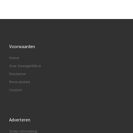
Voorwaarden
Home
Over Zwanger024.nl
Disclaimer
Privacybeleid
Contact
Adverteren
Gratis vermelding