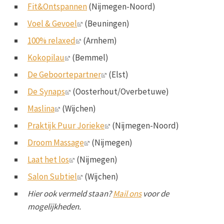
Fit&Ontspannen
(Nijmegen-Noord)
Voel & Gevoel
(Beuningen)
100% relaxed
(Arnhem)
Kokopilau
(Bemmel)
De Geboortepartner
(Elst)
De Synaps
(Oosterhout/Overbetuwe)
Maslina
(Wijchen)
Praktijk Puur Jorieke
(Nijmegen-Noord)
Droom Massage
(Nijmegen)
Laat het los
(Nijmegen)
Salon Subtiel
(Wijchen)
Hier ook vermeld staan?
Mail ons
voor de
mogelijkheden.