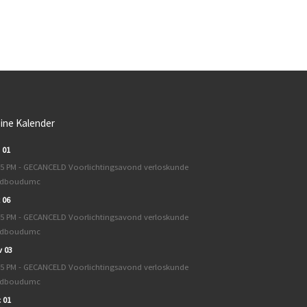
eine Kalender
 01
45 PM - GECANCELD Voorlichtingsavond verloskunde
dboudumc
 06
45 PM - GECANCELD Voorlichtingsavond verloskunde
dboudumc
 03
45 PM - GECANCELD Voorlichtingsavond verloskunde
dboudumc
 01