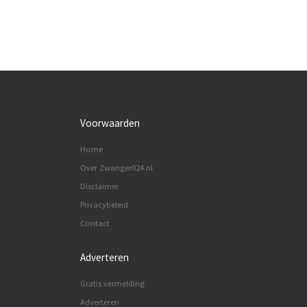
Voorwaarden
Home
Over Zwanger024.nl
Disclaimer
Privacybeleid
Contact
Adverteren
Gratis vermelding
Adverteren