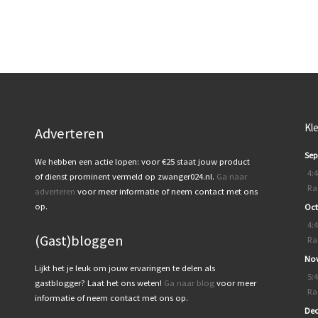
Kl
Adverteren
Sep
We hebben een actie lopen: voor €25 staat jouw product
4:
of dienst prominent vermeld op zwanger024.nl.
Ga naar
Ra
adverteren
voor meer informatie of neem contact met ons
op.
Oct
4:
(Gast)bloggen
Ra
Nov
Lijkt het je leuk om jouw ervaringen te delen als
5:
gastblogger? Laat het ons weten!
Ga naar blog
voor meer
Ra
informatie of neem contact met ons op.
Dec