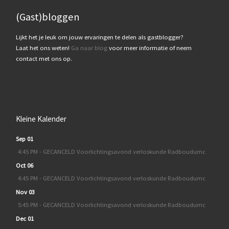
(Gast)bloggen
Lijkt het je leuk om jouw ervaringen te delen als gastblogger?
Laat het ons weten!
Ga naar blog
voor meer informatie of neem
contact met ons op.
Kleine Kalender
Sep 01
4:45 PM - GECANCELD Voorlichtingsavond verloskunde Radboudumc
Oct 06
4:45 PM - GECANCELD Voorlichtingsavond verloskunde Radboudumc
Nov 03
5:45 PM - GECANCELD Voorlichtingsavond verloskunde Radboudumc
Dec 01